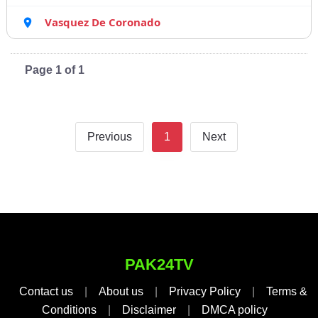
Vasquez De Coronado
Page 1 of 1
Previous
1
Next
PAK24TV
Contact us
|
About us
|
Privacy Policy
|
Terms &
Conditions
|
Disclaimer
|
DMCA policy