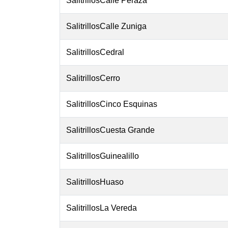
SalitrillosCalle Peraza
SalitrillosCalle Zuniga
SalitrillosCedral
SalitrillosCerro
SalitrillosCinco Esquinas
SalitrillosCuesta Grande
SalitrillosGuinealillo
SalitrillosHuaso
SalitrillosLa Vereda