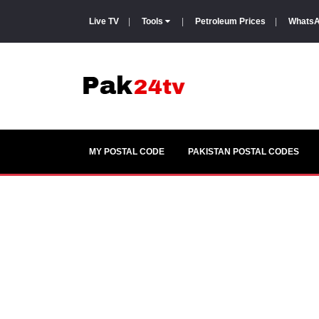
Live TV
|
Tools
|
Petroleum Prices
|
WhatsA
MY POSTAL CODE
PAKISTAN POSTAL CODES