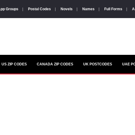
pp Groups
|
Postal Codes
|
Novels
|
Names
|
Full Forms
|
A
US ZIP CODES
CANADA ZIP CODES
UK POSTCODES
UAE P