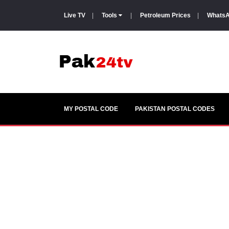
Live TV
|
Tools
|
Petroleum Prices
|
WhatsA
MY POSTAL CODE
PAKISTAN POSTAL CODES