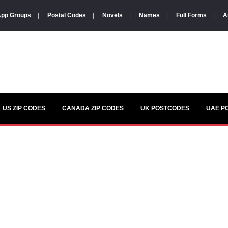
pp Groups
|
Postal Codes
|
Novels
|
Names
|
Full Forms
|
A
US ZIP CODES
CANADA ZIP CODES
UK POSTCODES
UAE P