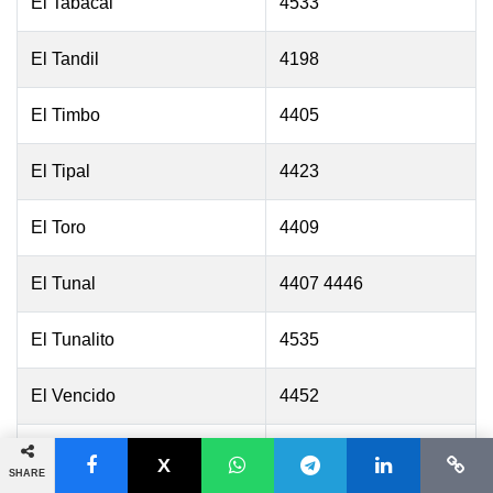
El Tabacal
4533
El Tandil
4198
El Timbo
4405
El Tipal
4423
El Toro
4409
El Tunal
4407 4446
El Tunalito
4535
El Vencido
4452
El Yeso
4434
SHARE