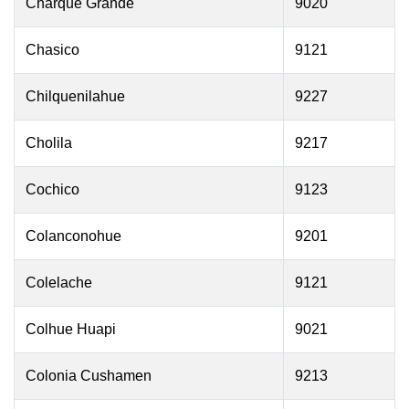
Charque Grande
9020
Chasico
9121
Chilquenilahue
9227
Cholila
9217
Cochico
9123
Colanconohue
9201
Colelache
9121
Colhue Huapi
9021
Colonia Cushamen
9213