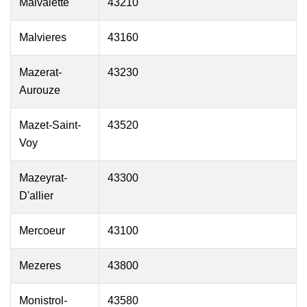
Malvalette
43210
Malvieres
43160
Mazerat-
43230
Aurouze
Mazet-Saint-
43520
Voy
Mazeyrat-
43300
D'allier
Mercoeur
43100
Mezeres
43800
Monistrol-
43580