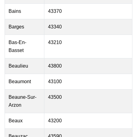
Bains
43370
Barges
43340
Bas-En-
43210
Basset
Beaulieu
43800
Beaumont
43100
Beaune-Sur-
43500
Arzon
Beaux
43200
Beauzac
43590