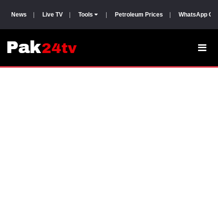
News
|
Live TV
|
Tools
|
Petroleum Prices
|
WhatsApp Gr