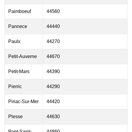
Paimboeuf
44560
Pannece
44440
Paulx
44270
Petit-Auverne
44670
Petit-Mars
44390
Pierric
44290
Piriac-Sur-Mer
44420
Plesse
44630
Pont-Saint-
44860