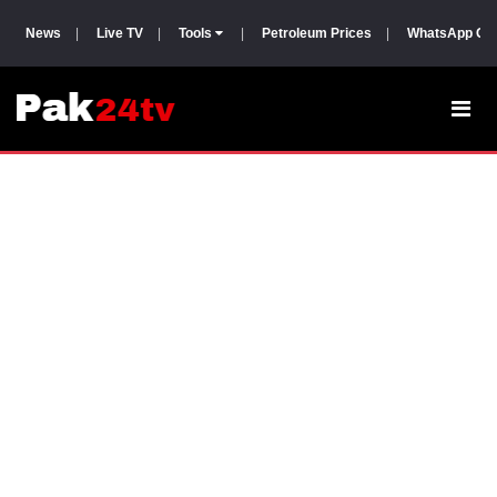
News
|
Live TV
|
Tools
|
Petroleum Prices
|
WhatsApp Gr