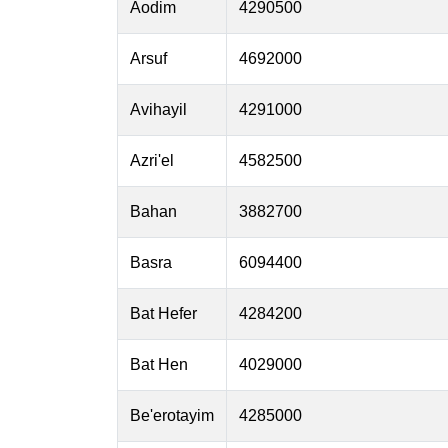
Aodim
4290500
Arsuf
4692000
Avihayil
4291000
Azri'el
4582500
Bahan
3882700
Basra
6094400
Bat Hefer
4284200
Bat Hen
4029000
Be'erotayim
4285000