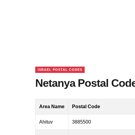
ISRAEL POSTAL CODES
Netanya Postal Code
Area Name
Postal Code
Ahituv
3885500