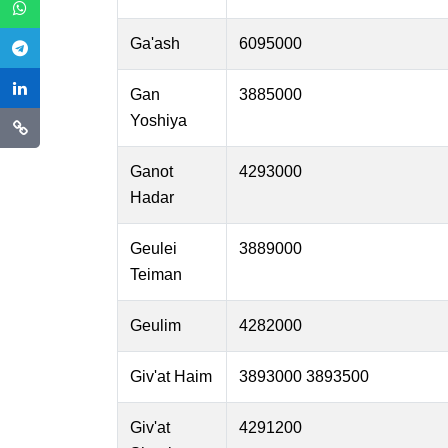
Ga'ash
6095000
Gan
3885000
Yoshiya
Ganot
4293000
Hadar
Geulei
3889000
Teiman
Geulim
4282000
Giv'at Haim
3893000 3893500
Giv'at
4291200