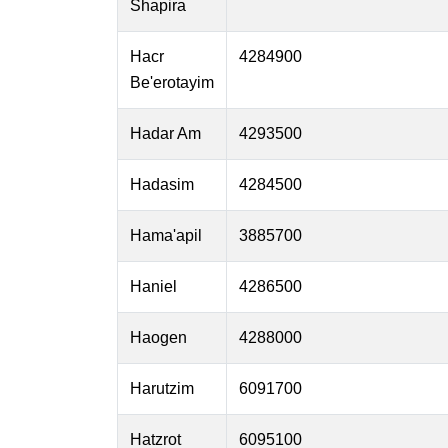
Shapira
Hacr
4284900
Be'erotayim
Hadar Am
4293500
Hadasim
4284500
Hama'apil
3885700
Haniel
4286500
Haogen
4288000
Harutzim
6091700
Hatzrot
6095100