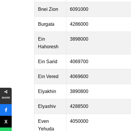
Bnei Zion
6091000
Burgata
4286000
Ein
3898000
Hahoresh
Ein Sarid
4069700
Ein Vered
4069600
Elyakhin
3890800
SHARE
Elyashiv
4288500
Even
4050000
Yehuda