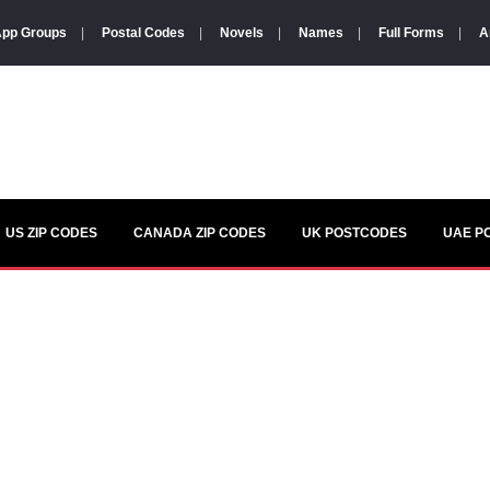
pp Groups
|
Postal Codes
|
Novels
|
Names
|
Full Forms
|
A
US ZIP CODES
CANADA ZIP CODES
UK POSTCODES
UAE P