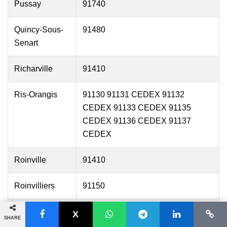
Pussay
91740
Quincy-Sous-
91480
Senart
Richarville
91410
Ris-Orangis
91130 91131 CEDEX 91132
CEDEX 91133 CEDEX 91135
CEDEX 91136 CEDEX 91137
CEDEX
Roinville
91410
Roinvilliers
91150
Saclas
91690
SHARE