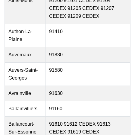
Athis-Mons
91200 91201 CEDEX 91204
CEDEX 91205 CEDEX 91207
CEDEX 91209 CEDEX
Authon-La-
91410
Plaine
Auvernaux
91830
Auvers-Saint-
91580
Georges
Avrainville
91630
Ballainvilliers
91160
Ballancourt-
91610 91612 CEDEX 91613
Sur-Essonne
CEDEX 91619 CEDEX