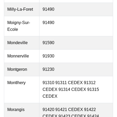
Milly-La-Foret
91490
Moigny-Sur-
91490
Ecole
Mondeville
91590
Monnerville
91930
Montgeron
91230
Montlhery
91310 91311 CEDEX 91312
CEDEX 91314 CEDEX 91315
CEDEX
Morangis
91420 91421 CEDEX 91422
CEDEX 91423 CEDEX 91424