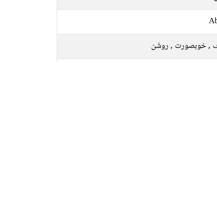
Ab
 , خوبصورت , روشَن
ی
م
 جمعہ, ہفتہ
, نیلا, سفید