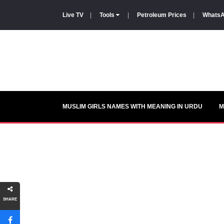
Live TV
|
Tools
|
Petroleum Prices
|
WhatsA
MUSLIM GIRLS NAMES WITH MEANING IN URDU
M
SHARE