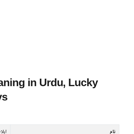
ys
نام
ابلا