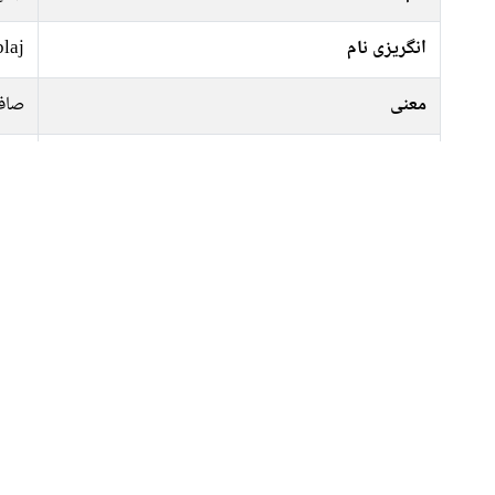
laj
انگریزی نام
معنی
صاف
جنس
لڑک
مذہب
مسل
1
لکی نمبر
موافق دن
بدھ,
موافق رنگ
پیلا
موافق پتھر
ہیرا