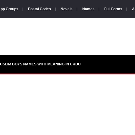
pp Groups
|
Postal Codes
|
Novels
|
Names
|
Full Forms
|
A
USLIM BOYS NAMES WITH MEANING IN URDU