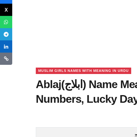
MUSLIM GIRLS NAMES WITH MEANING IN URDU
Ablaj(ابلاج) Name Meaning in Urdu, Lucky
Numbers, Lucky Da
ج